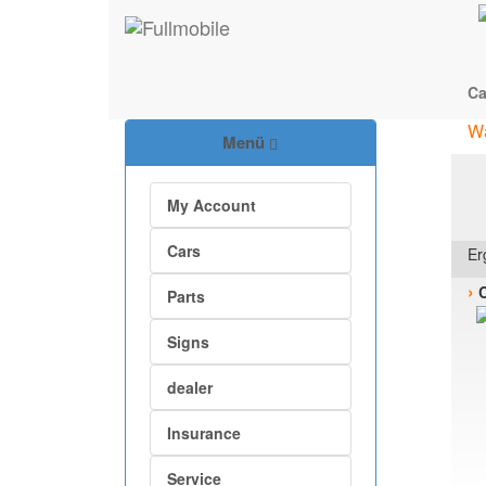
Ca
W
Menü
My Account
Cars
Er
›
C
Parts
Signs
dealer
Insurance
Service