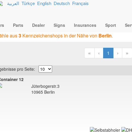
العربية
Türkçe
English
Deutsch
Français
rs
Parts
Dealer
Signs
Insurances
Sport
Ser
ähle aus
3
Kennzeichenshops in der Nähe von
Berlin
.
«
‹
1
›
»
gebnisse pro Seite:
ontainer 12
Jüterbogerstr.3
10965 Berlin